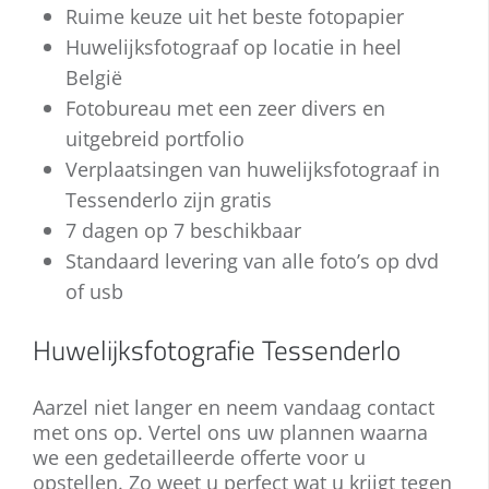
allemaal!
Ruime keuze uit het beste fotopapier
staat echter niet stil. Een hedendaagse
keuze tussen tal van creatieve
huwelijksreportage voor uw bruiloft ziet
Huwelijksfotograaf op locatie in heel
mogelijkheden. Neemt u gerust contact
er met grote waarschijnlijkheid anders uit
met ons op voor meer informatie!
België
dan deze van uw ouders.
Fotobureau met een zeer divers en
uitgebreid portfolio
Bent u mee met de laatste
Verplaatsingen van huwelijksfotograaf in
ontwikkelingen? Staat u open voor
vernieuwing en hebt u specifieke wensen
Tessenderlo zijn gratis
voor uw huwelijksreportage? Wij spreken
7 dagen op 7 beschikbaar
uw plannen graag met u door! Neem nu
Standaard levering van alle foto’s op dvd
contact met ons op.
of usb
Huwelijksfotografie Tessenderlo
Aarzel niet langer en neem vandaag contact
met ons op. Vertel ons uw plannen waarna
we een gedetailleerde offerte voor u
opstellen. Zo weet u perfect wat u krijgt tegen