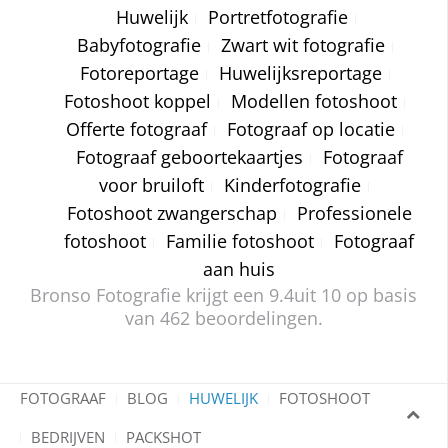
Huwelijk
Portretfotografie
Babyfotografie
Zwart wit fotografie
Fotoreportage
Huwelijksreportage
Fotoshoot koppel
Modellen fotoshoot
Offerte fotograaf
Fotograaf op locatie
Fotograaf geboortekaartjes
Fotograaf
voor bruiloft
Kinderfotografie
Fotoshoot zwangerschap
Professionele
fotoshoot
Familie fotoshoot
Fotograaf
aan huis
Bronso Fotografie krijgt een
9.4
uit 10 op basis
van
462
beoordelingen.
FOTOGRAAF
BLOG
HUWELIJK
FOTOSHOOT
BEDRIJVEN
PACKSHOT