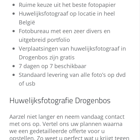
allemaal!
Ruime keuze uit het beste fotopapier
staat echter niet stil. Een hedendaagse
keuze tussen tal van creatieve
huwelijksreportage voor uw bruiloft ziet
Huwelijksfotograaf op locatie in heel
mogelijkheden. Neemt u gerust contact
er met grote waarschijnlijkheid anders uit
met ons op voor meer informatie!
België
dan deze van uw ouders.
Fotobureau met een zeer divers en
uitgebreid portfolio
Bent u mee met de laatste
Verplaatsingen van huwelijksfotograaf in
ontwikkelingen? Staat u open voor
vernieuwing en hebt u specifieke wensen
Drogenbos zijn gratis
voor uw huwelijksreportage? Wij spreken
7 dagen op 7 beschikbaar
uw plannen graag met u door! Neem nu
Standaard levering van alle foto’s op dvd
contact met ons op.
of usb
Huwelijksfotografie Drogenbos
Aarzel niet langer en neem vandaag contact
met ons op. Vertel ons uw plannen waarna
we een gedetailleerde offerte voor u
opstellen. Zo weet u perfect wat u krijgt tegen