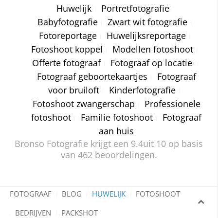
Huwelijk
Portretfotografie
Babyfotografie
Zwart wit fotografie
Fotoreportage
Huwelijksreportage
Fotoshoot koppel
Modellen fotoshoot
Offerte fotograaf
Fotograaf op locatie
Fotograaf geboortekaartjes
Fotograaf
voor bruiloft
Kinderfotografie
Fotoshoot zwangerschap
Professionele
fotoshoot
Familie fotoshoot
Fotograaf
aan huis
Bronso Fotografie krijgt een
9.4
uit 10 op basis
van
462
beoordelingen.
FOTOGRAAF
BLOG
HUWELIJK
FOTOSHOOT
BEDRIJVEN
PACKSHOT