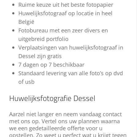
allemaal!
Ruime keuze uit het beste fotopapier
staat echter niet stil. Een hedendaagse
keuze tussen tal van creatieve
huwelijksreportage voor uw bruiloft ziet
Huwelijksfotograaf op locatie in heel
mogelijkheden. Neemt u gerust contact
er met grote waarschijnlijkheid anders uit
met ons op voor meer informatie!
België
dan deze van uw ouders.
Fotobureau met een zeer divers en
uitgebreid portfolio
Bent u mee met de laatste
Verplaatsingen van huwelijksfotograaf in
ontwikkelingen? Staat u open voor
vernieuwing en hebt u specifieke wensen
Dessel zijn gratis
voor uw huwelijksreportage? Wij spreken
7 dagen op 7 beschikbaar
uw plannen graag met u door! Neem nu
Standaard levering van alle foto’s op dvd
contact met ons op.
of usb
Huwelijksfotografie Dessel
Aarzel niet langer en neem vandaag contact
met ons op. Vertel ons uw plannen waarna
we een gedetailleerde offerte voor u
opstellen. Zo weet u perfect wat u krijgt tegen