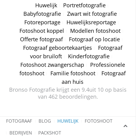
Huwelijk
Portretfotografie
Babyfotografie
Zwart wit fotografie
Fotoreportage
Huwelijksreportage
Fotoshoot koppel
Modellen fotoshoot
Offerte fotograaf
Fotograaf op locatie
Fotograaf geboortekaartjes
Fotograaf
voor bruiloft
Kinderfotografie
Fotoshoot zwangerschap
Professionele
fotoshoot
Familie fotoshoot
Fotograaf
aan huis
Bronso Fotografie krijgt een
9.4
uit 10 op basis
van
462
beoordelingen.
FOTOGRAAF
BLOG
HUWELIJK
FOTOSHOOT
BEDRIJVEN
PACKSHOT