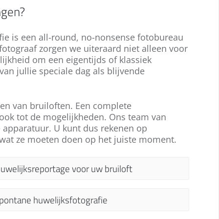
ngen?
fie is een all-round, no-nonsense fotobureau
sfotograaf zorgen we uiteraard niet alleen voor
ijkheid om een eigentijds of klassiek
n jullie speciale dag als blijvende
lmen van bruiloften. Een complete
 ook tot de mogelijkheden. Ons team van
apparatuur. U kunt dus rekenen op
n wat ze moeten doen op het juiste moment.
uwelijksreportage voor uw bruiloft
een trouwfeest zonder fotograaf. Misschien
pontane huwelijksfotografie
ood iemand u aan om gratis foto’s te
aken van uw huwelijksfeest. We geven het