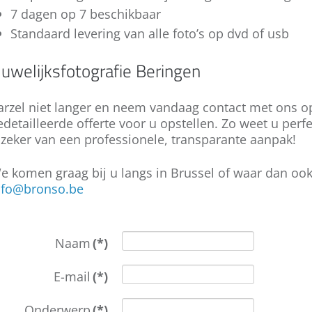
Beringen? Contacteer ons!
d
uit jaren ervaring met diverse stijlen over
7 dagen op 7 beschikbaar
heel België.
Standaard levering van alle foto’s op dvd of usb
B
S
uwelijksfotografie Beringen
s
h
g
arzel niet langer en neem vandaag contact met ons o
o
edetailleerde offerte voor u opstellen. Zo weet u perfec
 zeker van een professionele, transparante aanpak!
e komen graag bij u langs in Brussel of waar dan ook
nfo@bronso.be
Naam
(*)
E-mail
(*)
Onderwerp
(*)