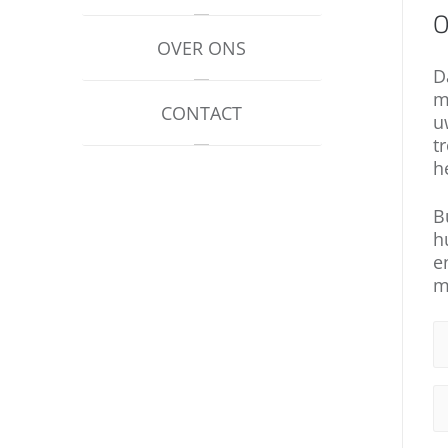
O
OVER ONS
D
m
CONTACT
u
t
h
B
h
e
m