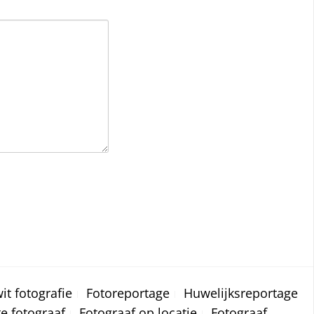
it fotografie
Fotoreportage
Huwelijksreportage
te fotograaf
Fotograaf op locatie
Fotograaf