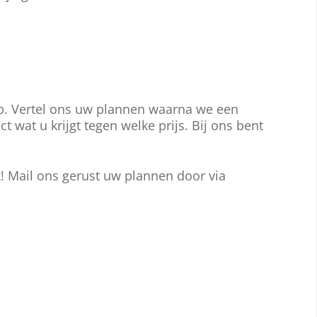
eze van uw ouders.
ent u mee met de laatste ontwikkelingen?
taat u open voor vernieuwing en hebt u
pecifieke wensen voor uw
uwelijksreportage? Wij spreken uw plannen
raag met u door! Neem nu contact met ons
p. Vertel ons uw plannen waarna we een
p.
t wat u krijgt tegen welke prijs. Bij ons bent
! Mail ons gerust uw plannen door via