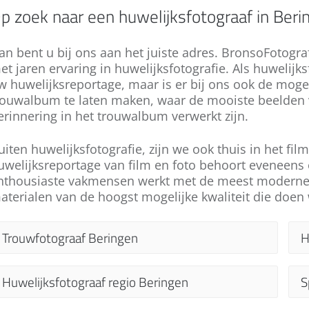
p zoek naar een huwelijksfotograaf in Beri
an bent u bij ons aan het juiste adres. BronsoFotogra
et jaren ervaring in huwelijksfotografie. Als huwelijk
w huwelijksreportage, maar is er bij ons ook de mogel
rouwalbum te laten maken, waar de mooiste beelden va
erinnering in het trouwalbum verwerkt zijn.
uiten huwelijksfotografie, zijn we ook thuis in het fi
uwelijksreportage van film en foto behoort eveneens
nthousiaste vakmensen werkt met de meest moderne 
aterialen van de hoogst mogelijke kwaliteit die doe
Trouwfotograaf Beringen
H
Proficiat, u gaat trouwen en u bent op zoek
G
Huwelijksfotograaf regio Beringen
S
naar een huwelijksfotograaf voor uw trouw in
b
Beringen. Uw huwelijksdag is een bijzondere
m