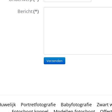
Bericht
(*)
Huwelijk
Portretfotografie
Babyfotografie
Zwart w
Fotoshoot koppel
Modellen fotoshoot
Offer