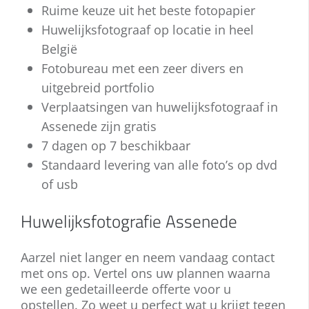
allemaal!
Ruime keuze uit het beste fotopapier
staat echter niet stil. Een hedendaagse
keuze tussen tal van creatieve
huwelijksreportage voor uw bruiloft ziet
Huwelijksfotograaf op locatie in heel
mogelijkheden. Neemt u gerust contact
er met grote waarschijnlijkheid anders uit
met ons op voor meer informatie!
België
dan deze van uw ouders.
Fotobureau met een zeer divers en
uitgebreid portfolio
Bent u mee met de laatste
Verplaatsingen van huwelijksfotograaf in
ontwikkelingen? Staat u open voor
vernieuwing en hebt u specifieke wensen
Assenede zijn gratis
voor uw huwelijksreportage? Wij spreken
7 dagen op 7 beschikbaar
uw plannen graag met u door! Neem nu
Standaard levering van alle foto’s op dvd
contact met ons op.
of usb
Huwelijksfotografie Assenede
Aarzel niet langer en neem vandaag contact
met ons op. Vertel ons uw plannen waarna
we een gedetailleerde offerte voor u
opstellen. Zo weet u perfect wat u krijgt tegen