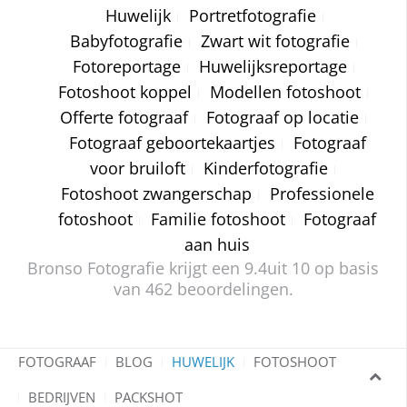
Huwelijk
Portretfotografie
Babyfotografie
Zwart wit fotografie
Fotoreportage
Huwelijksreportage
Fotoshoot koppel
Modellen fotoshoot
Offerte fotograaf
Fotograaf op locatie
Fotograaf geboortekaartjes
Fotograaf
voor bruiloft
Kinderfotografie
Fotoshoot zwangerschap
Professionele
fotoshoot
Familie fotoshoot
Fotograaf
aan huis
Bronso Fotografie krijgt een
9.4
uit 10 op basis
van
462
beoordelingen.
FOTOGRAAF
BLOG
HUWELIJK
FOTOSHOOT
BEDRIJVEN
PACKSHOT