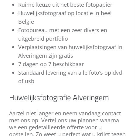
allemaal!
Ruime keuze uit het beste fotopapier
staat echter niet stil. Een hedendaagse
keuze tussen tal van creatieve
huwelijksreportage voor uw bruiloft ziet
Huwelijksfotograaf op locatie in heel
mogelijkheden. Neemt u gerust contact
er met grote waarschijnlijkheid anders uit
met ons op voor meer informatie!
België
dan deze van uw ouders.
Fotobureau met een zeer divers en
uitgebreid portfolio
Bent u mee met de laatste
Verplaatsingen van huwelijksfotograaf in
ontwikkelingen? Staat u open voor
vernieuwing en hebt u specifieke wensen
Alveringem zijn gratis
voor uw huwelijksreportage? Wij spreken
7 dagen op 7 beschikbaar
uw plannen graag met u door! Neem nu
Standaard levering van alle foto’s op dvd
contact met ons op.
of usb
Huwelijksfotografie Alveringem
Aarzel niet langer en neem vandaag contact
met ons op. Vertel ons uw plannen waarna
we een gedetailleerde offerte voor u
opstellen. Zo weet u perfect wat u krijgt tegen