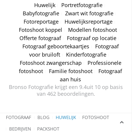
Huwelijk
Portretfotografie
Babyfotografie
Zwart wit fotografie
Fotoreportage
Huwelijksreportage
Fotoshoot koppel
Modellen fotoshoot
Offerte fotograaf
Fotograaf op locatie
Fotograaf geboortekaartjes
Fotograaf
voor bruiloft
Kinderfotografie
Fotoshoot zwangerschap
Professionele
fotoshoot
Familie fotoshoot
Fotograaf
aan huis
Bronso Fotografie krijgt een
9.4
uit 10 op basis
van
462
beoordelingen.
FOTOGRAAF
BLOG
HUWELIJK
FOTOSHOOT
BEDRIJVEN
PACKSHOT