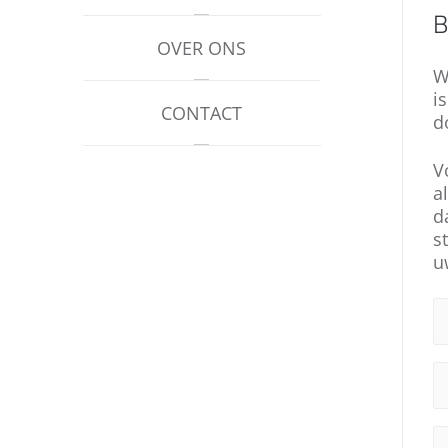
B
OVER ONS
W
i
CONTACT
d
V
a
d
s
u