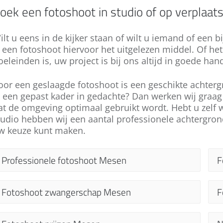
oek een fotoshoot in studio of op verplaat
ilt u eens in de kijker staan of wilt u iemand of een b
s een fotoshoot hiervoor het uitgelezen middel. Of he
oeleinden is, uw project is bij ons altijd in goede han
oor een geslaagde fotoshoot is een geschikte achtergr
l een gepast kader in gedachte? Dan werken wij graag
at de omgeving optimaal gebruikt wordt. Hebt u zelf 
tudio hebben wij een aantal professionele achtergro
w keuze kunt maken.
Professionele fotoshoot Mesen
F
Speelt u met het idee om een professionele
E
Fotoshoot zwangerschap Mesen
F
fotoshoot te laten maken in Mesen? Twijfelt
g
u nog? Laat u ons overtuigen! Wat ook uw
g
De zwangerschap is een bijzondere tijd. Dit is
E
doel is, u verdient een professionele
k