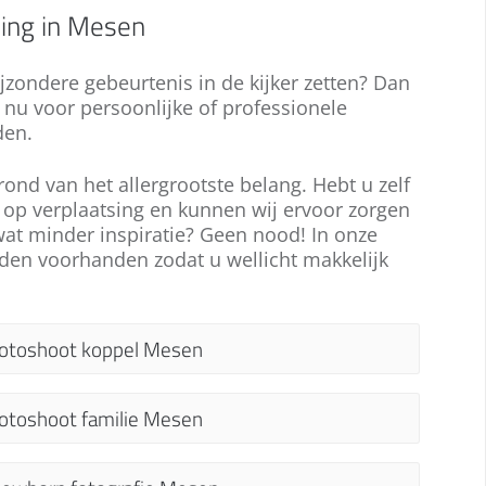
sing in Mesen
ijzondere gebeurtenis in de kijker zetten? Dan
t nu voor persoonlijke of professionele
den.
ond van het allergrootste belang. Hebt u zelf
 op verplaatsing en kunnen wij ervoor zorgen
wat minder inspiratie? Geen nood! In onze
nden voorhanden zodat u wellicht makkelijk
otoshoot koppel Mesen
en koppelshoot in Mesen, is er voor elke
otoshoot familie Mesen
elegenheid, of u nu verloofd, verliefd of
etrouwd bent. Onze fotografen staan voor u
en familie fotoshoot in Mesen, van uw gezin
laar om foto's in een romantisch kader te