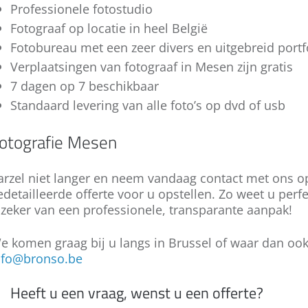
is de sleutel tot het succes van deze
neutrale blik. Hij of zij zal u tips kunnen
Professionele fotostudio
u een unieke herinnering aan de babytijd van
v
gedachte. Contacteer ons met uw plannen
onderneming.
W
O
geven om uw bedrijf van zijn beste kant te
uw kindje.
d
Fotograaf op locatie in heel België
via het formulier onderaan of telefonisch!
v
c
laten zien. Zo laat u meteen de juiste indruk
C
Fotobureau met een zeer divers en uitgebreid portf
t
Wilt u een goede vriend of vriendin een
k
na! Wilt u meer weten over onze
Verplaatsingen van fotograaf in Mesen zijn gratis
i
fotoshoot cadeau doen? Of geef een
u
mogelijkheden? Contacteer ons dan! Wij
l
fotoshoot cadeaubon aan een koppel,
b
7 dagen op 7 beschikbaar
denken graag met u mee.
m
familie, geliefde, zwangerschapsfotoshoot,
f
Standaard levering van alle foto’s op dvd of usb
g
baby fotoshoot, newborn of voor het gezin.
Vanaf 75 euro kan je een professionele
O
otografie Mesen
fotoshoot cadeau doen! Bespreek uw plan
o
met ons.
M
arzel niet langer en neem vandaag contact met ons o
v
edetailleerde offerte voor u opstellen. Zo weet u perfec
w
 zeker van een professionele, transparante aanpak!
e komen graag bij u langs in Brussel of waar dan ook
nfo@bronso.be
Heeft u een vraag, wenst u een offerte?