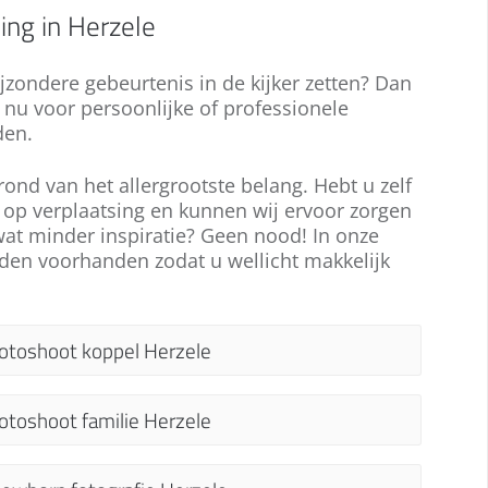
ing in Herzele
ijzondere gebeurtenis in de kijker zetten? Dan
t nu voor persoonlijke of professionele
den.
ond van het allergrootste belang. Hebt u zelf
 op verplaatsing en kunnen wij ervoor zorgen
wat minder inspiratie? Geen nood! In onze
nden voorhanden zodat u wellicht makkelijk
otoshoot koppel Herzele
en koppelshoot in Herzele, is er voor elke
otoshoot familie Herzele
elegenheid, of u nu verloofd, verliefd of
etrouwd bent. Onze fotografen staan voor u
en familie fotoshoot in Herzele, van uw
laar om foto's in een romantisch kader te