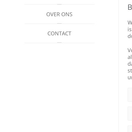
B
OVER ONS
W
i
CONTACT
d
V
a
d
s
u