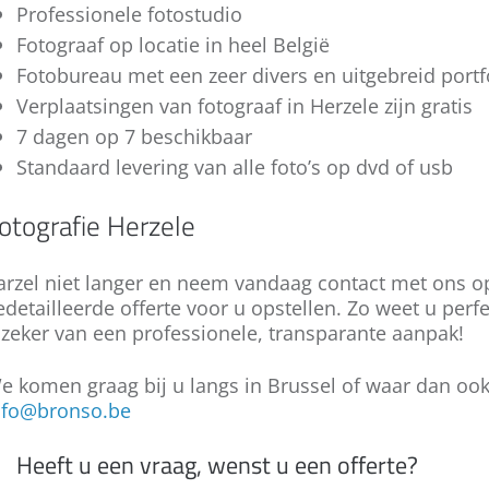
is de sleutel tot het succes van deze
neutrale blik. Hij of zij zal u tips kunnen
Professionele fotostudio
u een unieke herinnering aan de babytijd van
v
gedachte. Contacteer ons met uw plannen
onderneming.
W
O
geven om uw bedrijf van zijn beste kant te
uw kindje.
d
Fotograaf op locatie in heel België
via het formulier onderaan of telefonisch!
v
c
laten zien. Zo laat u meteen de juiste indruk
C
Fotobureau met een zeer divers en uitgebreid portf
t
Wilt u een goede vriend of vriendin een
k
na! Wilt u meer weten over onze
Verplaatsingen van fotograaf in Herzele zijn gratis
i
fotoshoot cadeau doen? Of geef een
u
mogelijkheden? Contacteer ons dan! Wij
l
fotoshoot cadeaubon aan een koppel,
b
7 dagen op 7 beschikbaar
denken graag met u mee.
m
familie, geliefde, zwangerschapsfotoshoot,
f
Standaard levering van alle foto’s op dvd of usb
g
baby fotoshoot, newborn of voor het gezin.
Vanaf 75 euro kan je een professionele
O
otografie Herzele
fotoshoot cadeau doen! Bespreek uw plan
o
met ons.
H
arzel niet langer en neem vandaag contact met ons o
v
edetailleerde offerte voor u opstellen. Zo weet u perfec
w
 zeker van een professionele, transparante aanpak!
e komen graag bij u langs in Brussel of waar dan ook
nfo@bronso.be
Heeft u een vraag, wenst u een offerte?