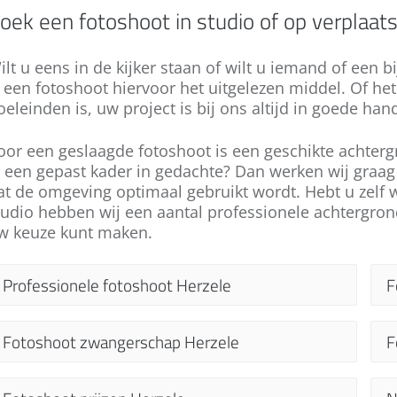
oek een fotoshoot in studio of op verplaats
ilt u eens in de kijker staan of wilt u iemand of een b
s een fotoshoot hiervoor het uitgelezen middel. Of he
oeleinden is, uw project is bij ons altijd in goede han
oor een geslaagde fotoshoot is een geschikte achtergr
l een gepast kader in gedachte? Dan werken wij graag
at de omgeving optimaal gebruikt wordt. Hebt u zelf 
tudio hebben wij een aantal professionele achtergro
w keuze kunt maken.
Professionele fotoshoot Herzele
F
Speelt u met het idee om een professionele
E
Fotoshoot zwangerschap Herzele
F
fotoshoot te laten maken in Herzele? Twijfelt
g
u nog? Laat u ons overtuigen! Wat ook uw
g
De zwangerschap is een bijzondere tijd. Dit is
E
doel is, u verdient een professionele
k